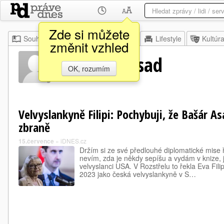
Zde si můžete
Souhrn
Moje
Z domova
Lifestyle
Kultúr
změnit vzhled
Eva Filipi Asad
OK, rozumím
Velvyslankyně Filipi: Pochybuji, že Bašár A
zbraně
15.července
»
iDNES.cz
Držím si ze své předlouhé diplomatické mise 
nevím, zda je někdy sepíšu a vydám v knize, ja
velvyslanci USA. V Rozstřelu to řekla Eva Filip
2023 jako česká velvyslankyně v S…