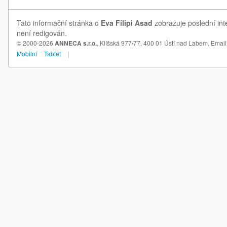
Tato informační stránka o
Eva Filipi Asad
zobrazuje poslední int
není redigován.
© 2000-2026
ANNECA s.r.o.
, Klíšská 977/77, 400 01 Ústí nad Labem,
Email
Mobilní
Tablet
|