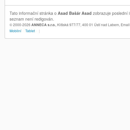
Tato informační stránka o
Asad Bašár Asad
zobrazuje poslední i
seznam není redigován.
© 2000-2026
ANNECA s.r.o.
, Klíšská 977/77, 400 01 Ústí nad Labem,
Email
Mobilní
Tablet
|