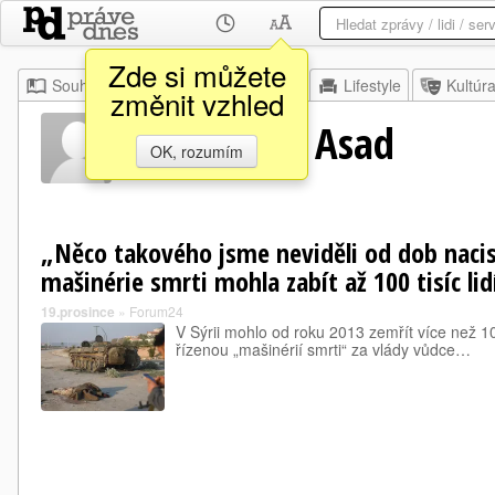
Zde si můžete
Souhrn
Moje
Z domova
Lifestyle
Kultúr
změnit vzhled
Asad Bašár Asad
OK, rozumím
„Něco takového jsme neviděli od dob naci
mašinérie smrti mohla zabít až 100 tisíc lid
19.prosince
»
Forum24
V Sýrii mohlo od roku 2013 zemřít více než 100 
řízenou „mašinérií smrti“ za vlády vůdce…