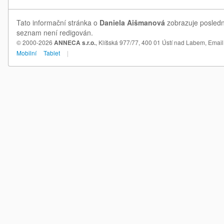
Tato informační stránka o
Daniela Aišmanová
zobrazuje poslední
seznam není redigován.
© 2000-2026
ANNECA s.r.o.
, Klíšská 977/77, 400 01 Ústí nad Labem,
Email
Mobilní
Tablet
|