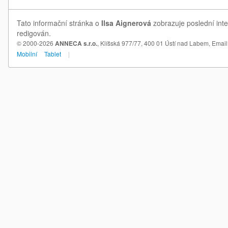
Tato informační stránka o
Ilsa Aignerová
zobrazuje poslední inte
redigován.
© 2000-2026
ANNECA s.r.o.
, Klíšská 977/77, 400 01 Ústí nad Labem,
Email
Mobilní
Tablet
|