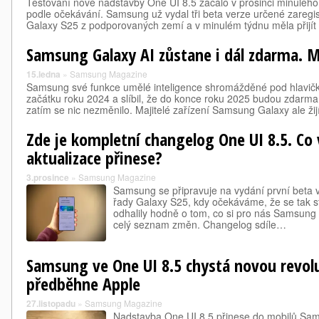
Testování nové nadstavby One UI 8.5 začalo v prosinci minulého
podle očekávání. Samsung už vydal tři beta verze určené zareg
Galaxy S25 z podporovaných zemí a v minulém týdnu měla přijít 
Samsung Galaxy AI zůstane i dál zdarma. M
15.ledna
»
Samsung Magazine
Samsung své funkce umělé inteligence shromážděné pod hlavičko
začátku roku 2024 a slíbil, že do konce roku 2025 budou zdarm
zatím se nic nezměnilo. Majitelé zařízení Samsung Galaxy ale žijí
Zde je kompletní changelog One UI 8.5. Co
aktualizace přinese?
3.prosince
»
Samsung Magazine
Samsung se připravuje na vydání první beta 
řady Galaxy S25, kdy očekáváme, že se tak st
odhalily hodně o tom, co si pro nás Samsung 
celý seznam změn. Changelog sdíle…
Samsung ve One UI 8.5 chystá novou revolu
předběhne Apple
27.listopadu
»
Samsung Magazine
Nadstavba One UI 8.5 přinese do mobilů S