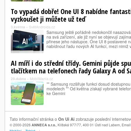
To vypadá dobře! One UI 8 nabídne fantast
vyzkoušet ji můžete už teď
3.května
»
SvětAndroida.cz
Samsung ještě pořádně nedokončil nasazová
na svá zařízení, ale již nyní se objevují zají
přinese jeho nástupce. One UI 8 postavené n
nabídnout řadu nových AI funkcí, mezi nimiž
AI míří i do střední třídy. Gemini půjde sp
tlačítkem na telefonech řady Galaxy A od
29.dubna
»
MobilMania.cz
** Samsung rozšiřuje funkci dosud dostupnou
modelech ** Od května získají vybrané telefony
ke Gemini
Tato informační stránka o
On Ui Ai
zobrazuje poslední internetov
© 2000-2026
ANNECA s.r.o.
, Klíšská 977/77, 400 01 Ústí nad Labem,
Email
Mobilní
Tablet
|