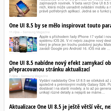
zajímavých novinek. V beta verzi One UI 8.5 
nich, která může usnadnit ovládání mobilu 
právě potřebných aplikací. Jedná se o funkc
One UI 8.5 by se mělo inspirovat touto pará
11.října
»
Samsung Magazine
Apple s příchodem řady iPhone 17 vydal i no
systému iOS 26. V ní nejvíc zaujme nový desi
který je přece jen trochu podobný jazyku Mate
zavádí Google pro Android 16. iOS má ale …
One UI 8.5 nabídne nový efekt zamykací ob
přepracovanou stránku aktualizací
7.října
»
Samsung Magazine
Vydání nadstavby One UI 8.5 se očekává až z
společně s prémiovými mobily Galaxy S26. P
dostávat i na starší modely, a to až po gener
unikají různé detaily a nejspíš se máme…
Aktualizace One UI 8.5 je ještě větší věc, ne