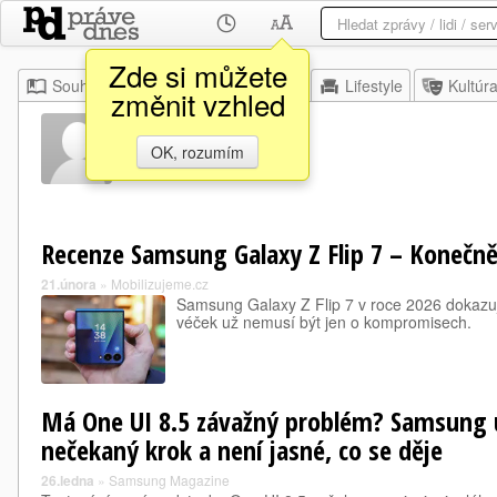
Zde si můžete
Souhrn
Moje
Z domova
Lifestyle
Kultúr
změnit vzhled
On Ui Ai
OK, rozumím
Recenze Samsung Galaxy Z Flip 7 – Konečně
21.února
»
Mobilizujeme.cz
Samsung Galaxy Z Flip 7 v roce 2026 dokaz
véček už nemusí být jen o kompromisech.
Má One UI 8.5 závažný problém? Samsung 
nečekaný krok a není jasné, co se děje
26.ledna
»
Samsung Magazine