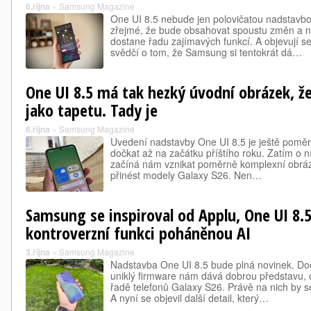
6.října
»
Samsung Magazine
One UI 8.5 nebude jen polovičatou nadstavbo
zřejmé, že bude obsahovat spoustu změn a n
dostane řadu zajímavých funkcí. A objevují se 
svědčí o tom, že Samsung si tentokrát dá…
One UI 8.5 má tak hezký úvodní obrázek, že
jako tapetu. Tady je
6.října
»
Samsung Magazine
Uvedení nadstavby One UI 8.5 je ještě poměr
dočkat až na začátku příštího roku. Zatím o n
začíná nám vznikat poměrně komplexní obráze
přinést modely Galaxy S26. Nen…
Samsung se inspiroval od Applu, One UI 8.5
kontroverzní funkci poháněnou AI
3.října
»
Samsung Magazine
Nadstavba One UI 8.5 bude plná novinek. Do
uniklý firmware nám dává dobrou představu, 
řadě telefonů Galaxy S26. Právě na nich by s
A nyní se objevil další detail, který…