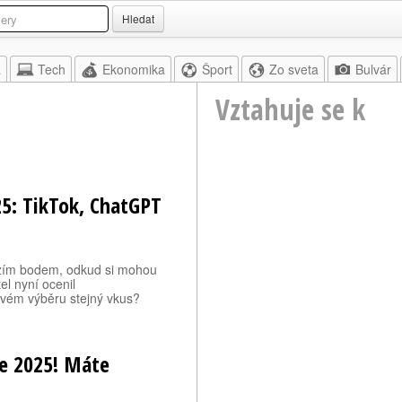
Hledat
a
Tech
Ekonomika
Šport
Zo sveta
Bulvár
Vztahuje se k
025: TikTok, ChatGPT
ozím bodem, odkud si mohou
el nyní ocenil
 svém výběru stejný vkus?
oce 2025! Máte