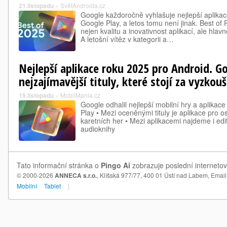
21.listopadu
»
SvětAndroida.cz
Google každoročně vyhlašuje nejlepší aplika
Google Play, a letos tomu není jinak. Best of
nejen kvalitu a inovativnost aplikací, ale hlavně
A letošní vítěz v kategorii a…
Nejlepší aplikace roku 2025 pro Android. G
nejzajímavější tituly, které stojí za vyzkou
19.listopadu
»
MobilMania.cz
Google odhalil nejlepší mobilní hry a aplikac
Play • Mezi oceněnými tituly je aplikace pro o
karetních her • Mezi aplikacemi najdeme i edi
audioknihy
Tato informační stránka o
Pingo Ai
zobrazuje poslední internetov
© 2000-2026
ANNECA s.r.o.
, Klíšská 977/77, 400 01 Ústí nad Labem,
Email
Mobilní
Tablet
|