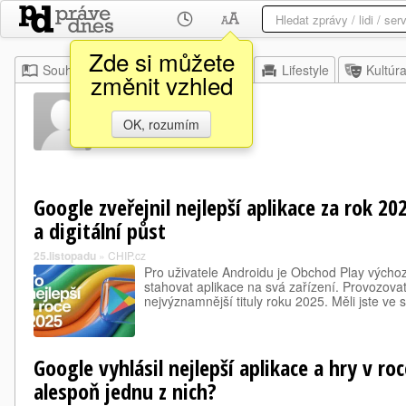
Zde si můžete
Souhrn
Moje
Z domova
Lifestyle
Kultúr
změnit vzhled
Pingo Ai
OK, rozumím
Google zveřejnil nejlepší aplikace za rok 2
a digitální půst
25.listopadu
»
CHIP.cz
Pro uživatele Androidu je Obchod Play vých
stahovat aplikace na svá zařízení. Provozovat
nejvýznamnější tituly roku 2025. Měli jste ve
Google vyhlásil nejlepší aplikace a hry v r
alespoň jednu z nich?