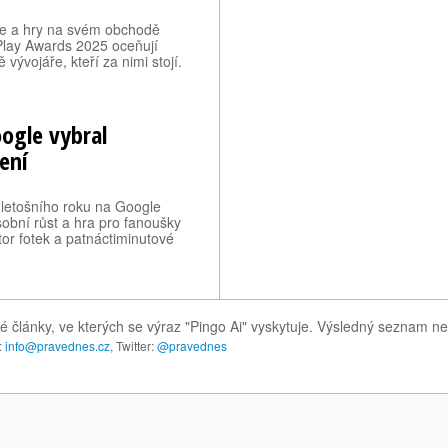
ce a hry na svém obchodě
 Play Awards 2025 oceňují
 vývojáře, kteří za nimi stojí.
oogle vybral
šení
e letošního roku na Google
sobní růst a hra pro fanoušky
tor fotek a patnáctiminutové
é články, ve kterých se výraz "Pingo Ai" vyskytuje. Výsledný seznam ne
:
info@pravednes.cz
, Twitter:
@pravednes