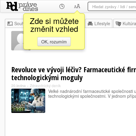
Zde si můžete
Souhrn
Moje
Z domova
Lifestyle
Kultúr
změnit vzhled
Gabi Ai
OK, rozumím
Revoluce ve vývoji léčiv? Farmaceutické fir
technologickými moguly
20.ledna
»
Zdravotnický deník
Velké nadnárodní farmaceutické společnosti uz
technologickými společnostmi. V jednom přípa