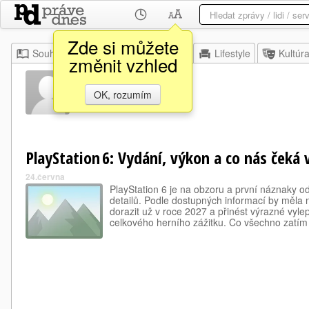
Zde si můžete
Souhrn
Moje
Z domova
Lifestyle
Kultúr
změnit vzhled
Cu Ai
OK, rozumím
PlayStation 6: Vydání, výkon a co nás čeká v
24.června
PlayStation 6 je na obzoru a první náznaky 
detailů. Podle dostupných informací by měla
dorazit už v roce 2027 a přinést výrazné vyle
celkového herního zážitku. Co všechno zatí