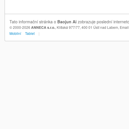
Tato informační stránka o
Baojun Ai
zobrazuje poslední interneto
© 2000-2026
ANNECA s.r.o.
, Klíšská 977/77, 400 01 Ústí nad Labem,
Email
Mobilní
Tablet
|