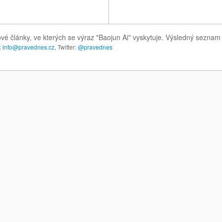
vé články, ve kterých se výraz "Baojun Ai" vyskytuje. Výsledný seznam
:
info@pravednes.cz
, Twitter:
@pravednes