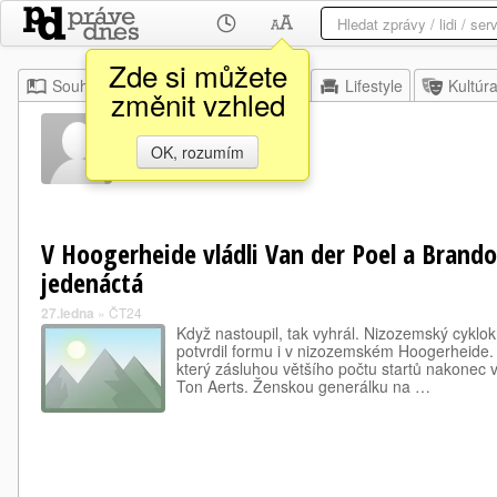
Zde si můžete
Souhrn
Moje
Z domova
Lifestyle
Kultúr
změnit vzhled
Ton Aerts
OK, rozumím
V Hoogerheide vládli Van der Poel a Brand
jedenáctá
27.ledna
»
ČT24
Když nastoupil, tak vyhrál. Nizozemský cyklo
potvrdil formu i v nizozemském Hoogerheide. 
který zásluhou většího počtu startů nakonec vy
Ton Aerts. Ženskou generálku na …