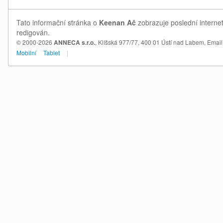
Tato informační stránka o
Keenan Ač
zobrazuje poslední interne
redigován.
© 2000-2026
ANNECA s.r.o.
, Klíšská 977/77, 400 01 Ústí nad Labem,
Email
Mobilní
Tablet
|