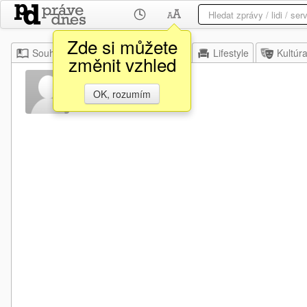
Zde si můžete
Souhrn
Moje
Z domova
Lifestyle
Kultúr
změnit vzhled
Anis Abdul
OK, rozumím