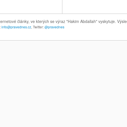
ternetové články, ve kterých se výraz "Hakim Abdallah" vyskytuje. Výs
:
info@pravednes.cz
, Twitter:
@pravednes