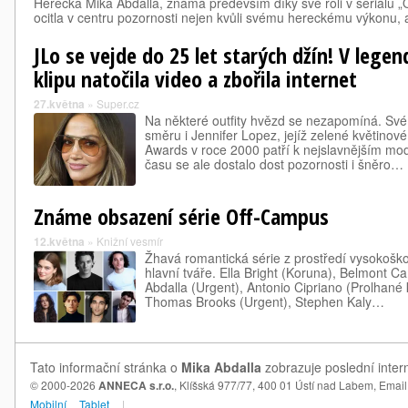
Herečka Mika Abdalla, známá především díky své roli v seriálu 
ocitla v centru pozornosti nejen kvůli svému hereckému výkonu,
JLo se vejde do 25 let starých džín! V lege
klipu natočila video a zbořila internet
27.května
»
Super.cz
Na některé outfity hvězd se nezapomíná. Sv
směru i Jennifer Lopez, jejíž zelené květino
Awards v roce 2000 patří k nejslavnějším m
času se ale dostalo dost pozornosti i šněro…
Známe obsazení série Off-Campus
12.května
»
Knižní vesmír
Žhavá romantická série z prostředí vysokošk
hlavní tváře. Ella Bright (Koruna), Belmont Ca
Abdalla (Urgent), Antonio Cipriano (Prolhané k
Thomas Brooks (Urgent), Stephen Kaly…
Tato informační stránka o
Mika Abdalla
zobrazuje poslední inter
© 2000-2026
ANNECA s.r.o.
, Klíšská 977/77, 400 01 Ústí nad Labem,
Email
Mobilní
Tablet
|