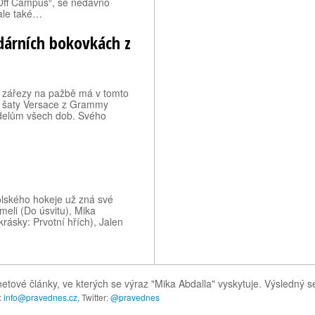
„Off Campus“, se nedávno
 ale také…
ndárních bokovkách z
é zářezy na pažbě má v tomto
vé šaty Versace z Grammy
odelům všech dob. Svého
olského hokeje už zná své
meli (Do úsvitu), Mika
rásky: Prvotní hřích), Jalen
netové články, ve kterých se výraz "Mika Abdalla" vyskytuje. Výsledný 
:
info@pravednes.cz
, Twitter:
@pravednes