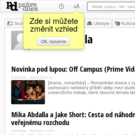
Zde si můžete
Souhrn
Moje
Z domova
Lifestyle
Kultúr
změnit vzhled
Mika Abdalla
OK, rozumím
Novinka pod lupou: Off Campus (Prime Vid
9.června
»
SerialZone.cz
[drama, romantický] – Romantické drama z v
zachycující nečekaný příběh lásky mezi stu
univerzitního hokeje, které zkoumá témata lásky
Mika Abdalla a Jake Short: Cesta od náhod
veřejnému rozchodu
2.června
»
Novinky z USA