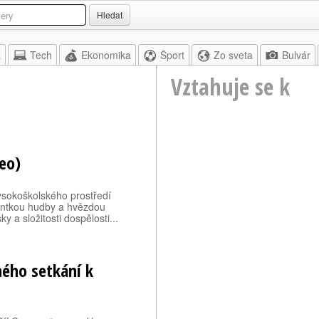
Hledat
a
Tech
Ekonomika
Šport
Zo sveta
Bulvár
Vztahuje se k
eo)
ysokoškolského prostředí
dentkou hudby a hvězdou
 a složitosti dospělosti...
ného setkání k