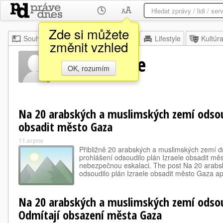
Zde si můžete
Souhrn
Moje
Z domova
Lifestyle
Kultúr
změnit vzhled
Badr Abdale
OK, rozumím
Na 20 arabských a muslimských zemí odsoud
obsadit město Gaza
11.srpna
Přibližně 20 arabských a muslimských zemí 
prohlášení odsoudilo plán Izraele obsadit měs
nebezpečnou eskalaci. The post Na 20 arab
odsoudilo plán Izraele obsadit město Gaza 
Na 20 arabských a muslimských zemí odsoud
Odmítají obsazení města Gaza