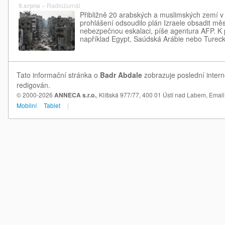
9.srpna
»
Radiožurnál
Přibližně 20 arabských a muslimských zemí 
prohlášení odsoudilo plán Izraele obsadit měs
nebezpečnou eskalaci, píše agentura AFP. K p
například Egypt, Saúdská Arábie nebo Tureck
Tato informační stránka o
Badr Abdale
zobrazuje poslední intern
redigován.
© 2000-2026
ANNECA s.r.o.
, Klíšská 977/77, 400 01 Ústí nad Labem,
Email
Mobilní
Tablet
|