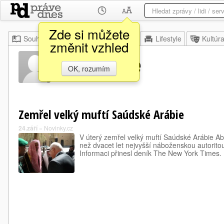
Zde si můžete
Souhrn
Moje
Z domova
Lifestyle
Kultúr
změnit vzhled
Azíz Abdale
OK, rozumím
Zemřel velký muftí Saúdské Arábie
24.září
»
Novinky.cz
V úterý zemřel velký muftí Saúdské Arábie Abd
než dvacet let nejvyšší náboženskou autorito
Informaci přinesl deník The New York Times.