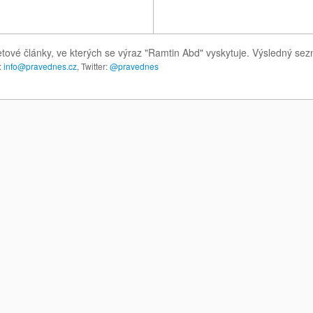
etové články, ve kterých se výraz "Ramtin Abd" vyskytuje. Výsledný se
:
info@pravednes.cz
, Twitter:
@pravednes