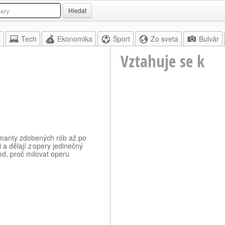
Hledat
a
Tech
Ekonomika
Šport
Zo sveta
Bulvár
Vztahuje se k
amanty zdobených rób až po
 a dělají z opery jedinečný
od, proč milovat operu