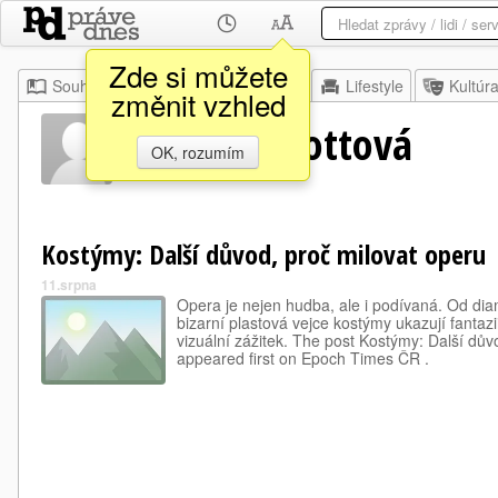
Zde si můžete
Souhrn
Moje
Z domova
Lifestyle
Kultúr
změnit vzhled
Emma Abbottová
OK, rozumím
Kostýmy: Další důvod, proč milovat operu
11.srpna
Opera je nejen hudba, ale i podívaná. Od di
bizarní plastová vejce kostýmy ukazují fantazii
vizuální zážitek. The post Kostýmy: Další dův
appeared first on Epoch Times ČR .