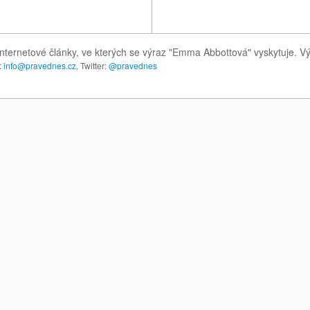
internetové články, ve kterých se výraz "Emma Abbottová" vyskytuje. 
:
info@pravednes.cz
, Twitter:
@pravednes