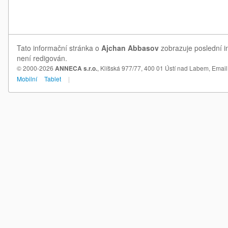
Tato informační stránka o
Ajchan Abbasov
zobrazuje poslední i
není redigován.
© 2000-2026
ANNECA s.r.o.
, Klíšská 977/77, 400 01 Ústí nad Labem,
Email
Mobilní
Tablet
|