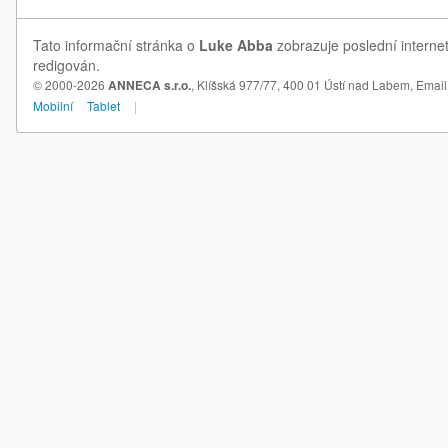
Tato informační stránka o
Luke Abba
zobrazuje poslední interne
redigován.
© 2000-2026
ANNECA s.r.o.
, Klíšská 977/77, 400 01 Ústí nad Labem,
Email
Mobilní
Tablet
|