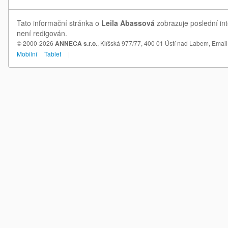
Tato informační stránka o
Leila Abassová
zobrazuje poslední int
není redigován.
© 2000-2026
ANNECA s.r.o.
, Klíšská 977/77, 400 01 Ústí nad Labem,
Email
Mobilní
Tablet
|