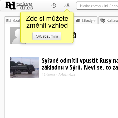
Zde si můžete
Souhrn
Moje
Z domova
Lifestyle
Kultúr
změnit vzhled
Murhaf Aba
OK, rozumím
Syřané odmítli vpustit Rusy n
základnu v Sýrii. Neví se, co z
12.února
»
Aktuálně.cz