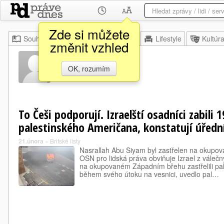
Zde si můžete
Souhrn
Moje
Z domova
Lifestyle
Kultúr
změnit vzhled
Matko Aba
OK, rozumím
To Češi podporují. Izraelští osadníci zabili 
palestinského Američana, konstatují úřední
21.února
»
Britské listy
Nasrallah Abu Siyam byl zastřelen na okup
OSN pro lidská práva obviňuje Izrael z válečný
na okupovaném Západním břehu zastřelili pa
během svého útoku na vesnici, uvedlo pal…