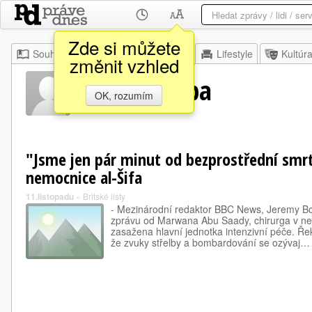
Zde si můžete
Souhrn
Moje
Z domova
Lifestyle
Kultúr
změnit vzhled
Marwan Aba
OK, rozumím
"Jsme jen pár minut od bezprostřední smrti
nemocnice al-Šifa
11.listopadu
»
Britské listy
- Mezinárodní redaktor BBC News, Jeremy B
zprávu od Marwana Abu Saady, chirurga v nem
zasažena hlavní jednotka intenzivní péče. Řekl
že zvuky střelby a bombardování se ozývaj…