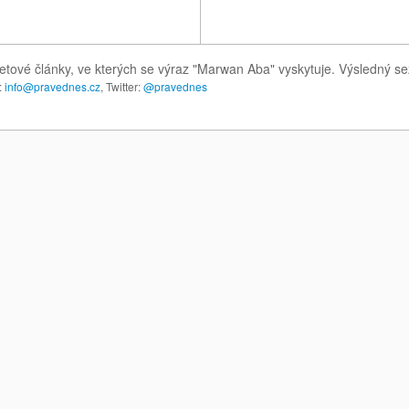
etové články, ve kterých se výraz "Marwan Aba" vyskytuje. Výsledný s
:
info@pravednes.cz
, Twitter:
@pravednes